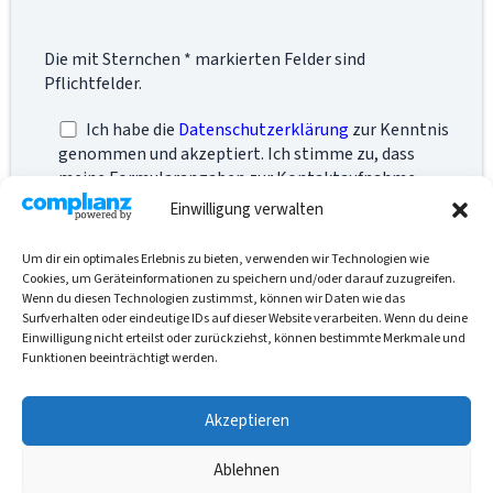
Die mit Sternchen * markierten Felder sind
Pflichtfelder.
Ich habe die
Datenschutzerklärung
zur Kenntnis
genommen und akzeptiert. Ich stimme zu, dass
meine Formularangaben zur Kontaktaufnahme
bzw. zur Bearbeitung meines Anliegens gespeichert
Einwilligung verwalten
werden. *
Um dir ein optimales Erlebnis zu bieten, verwenden wir Technologien wie
Cookies, um Geräteinformationen zu speichern und/oder darauf zuzugreifen.
Wenn du diesen Technologien zustimmst, können wir Daten wie das
Surfverhalten oder eindeutige IDs auf dieser Website verarbeiten. Wenn du deine
Einwilligung nicht erteilst oder zurückziehst, können bestimmte Merkmale und
A
Funktionen beeinträchtigt werden.
l
t
e
Akzeptieren
Copyright © 2026 Cordei Clottey
r
AKTUELLES |
n
Ablehnen
KONTAKT |
a