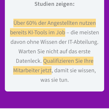
Studien zeigen:
Über 60% der Angestellten nutzen
bereits KI-Tools im Job
– die meisten
davon ohne Wissen der IT-Abteilung.
Warten Sie nicht auf das erste
Datenleck.
Qualifizieren Sie Ihre
Mitarbeiter jetzt
, damit sie wissen,
was sie tun.