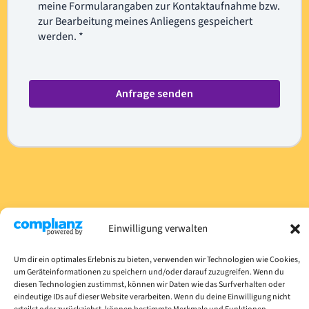
meine Formularangaben zur Kontaktaufnahme bzw.
zur Bearbeitung meines Anliegens gespeichert
werden. *
A
l
t
e
r
n
Einwilligung verwalten
a
t
Copyright © 2026 Cordei Clottey
i
Um dir ein optimales Erlebnis zu bieten, verwenden wir Technologien wie Cookies,
AKTUELLES |
um Geräteinformationen zu speichern und/oder darauf zuzugreifen. Wenn du
v
KONTAKT |
diesen Technologien zustimmst, können wir Daten wie das Surfverhalten oder
e
IMPRESSUM |
eindeutige IDs auf dieser Website verarbeiten. Wenn du deine Einwilligung nicht
: