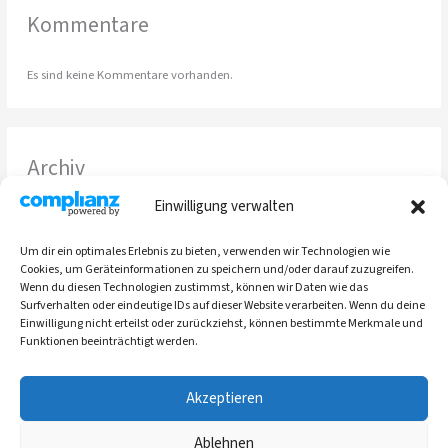
Kommentare
Es sind keine Kommentare vorhanden.
Archiv
Einwilligung verwalten
März 2026
Februar 2026
Um dir ein optimales Erlebnis zu bieten, verwenden wir Technologien wie
Cookies, um Geräteinformationen zu speichern und/oder darauf zuzugreifen.
Januar 2026
Wenn du diesen Technologien zustimmst, können wir Daten wie das
Dezember 2025
Surfverhalten oder eindeutige IDs auf dieser Website verarbeiten. Wenn du deine
Einwilligung nicht erteilst oder zurückziehst, können bestimmte Merkmale und
Funktionen beeinträchtigt werden.
Akzeptieren
Copyright © 2026 Cordei Clottey
AKTUELLES |
Ablehnen