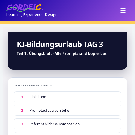
Zum
Inhalt
Learning Experience Design
springen
KI-Bildungsurlaub TAG 3
Teil 1 . Übungsblatt · Alle Prompts sind kopierbar.
INHALTSVERZEICHNIS
1
Einleitung
2
Promptaufbau verstehen
3
Referenzbilder & Komposition