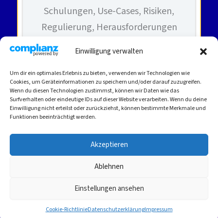
Schulungen, Use-Cases, Risiken,
Regulierung, Herausforderungen
Einwilligung verwalten
Um dir ein optimales Erlebnis zu bieten, verwenden wir Technologien wie
Cookies, um Geräteinformationen zu speichern und/oder darauf zuzugreifen.
KI entdecken
KI für Firmen
Wenn du diesen Technologien zustimmst, können wir Daten wie das
Surfverhalten oder eindeutige IDs auf dieser Website verarbeiten. Wenn du deine
Einwilligung nicht erteilst oder zurückziehst, können bestimmte Merkmale und
Funktionen beeinträchtigt werden.
Akzeptieren
Copyright © 2026 Cordei Clottey
AKTUELLES |
Ablehnen
KONTAKT |
IMPRESSUM |
Einstellungen ansehen
DATENSCHUTZ
Cookie-Richtlinie (EU)
Cookie-Richtlinie
Datenschutzerklärung
Impressum